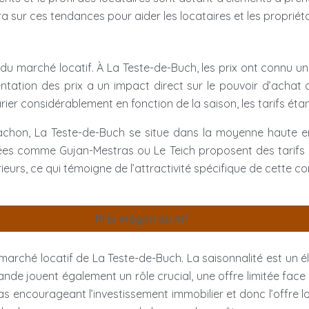
ra sur ces tendances pour aider les locataires et les proprié
té du marché locatif. À La Teste-de-Buch, les prix ont conn
tation des prix a un impact direct sur le pouvoir d’achat de
rier considérablement en fonction de la saison, les tarifs éta
on, La Teste-de-Buch se situe dans la moyenne haute en 
ées comme Gujan-Mestras ou Le Teich proposent des tarifs 
rieurs, ce qui témoigne de l’attractivité spécifique de cett
Prix moyen au m²
 le marché locatif de La Teste-de-Buch. La saisonnalité est u
demande jouent également un rôle crucial, une offre limitée f
 encourageant l’investissement immobilier et donc l’offre loca