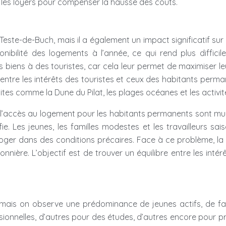
r les loyers pour compenser la hausse des coûts.
te-de-Buch, mais il a également un impact significatif sur le
sponibilité des logements à l’année, ce qui rend plus diffi
 biens à des touristes, car cela leur permet de maximiser le
 entre les intérêts des touristes et ceux des habitants perma
sites comme la Dune du Pilat, les plages océanes et les activi
t l’accès au logement pour les habitants permanents sont mult
fie. Les jeunes, les familles modestes et les travailleurs sa
loger dans des conditions précaires. Face à ce problème, la
nnière. L’objectif est de trouver un équilibre entre les int
é, mais on observe une prédominance de jeunes actifs, de fam
sionnelles, d’autres pour des études, d’autres encore pour pr