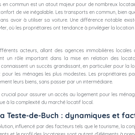
s en commun est un atout majeur pour de nombreux locatair
confort de vie inégalable. Les transports en commun, bien que
avoir à utiliser sa voiture. Une différence notable existe 
r, où les propriétaires ont tendance à privilégier la location 
férents acteurs, allant des agences immobilières locales 
uent un rôle important dans la mise en relation des locat
connaissent un succès grandissant, en particulier pour la loc
 pour les ménages les plus modestes. Les propriétaires par
ement leurs biens, sans passer par un intermédiaire.
st crucial pour assurer un accès au logement pour les mén
ue à la complexité du marché locatif local.
la Teste-de-Buch : dynamiques et fac
tion, influencé par des facteurs tels que le tourisme, la con
gements et le profil des locataires sont autant d’éléments à