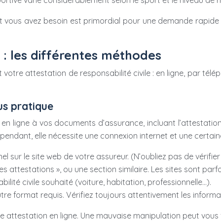
portive varie considérablement selon le sport et le niveau de r
nt vous avez besoin est primordial pour une demande rapide et
 : les différentes méthodes
t votre attestation de responsabilité civile : en ligne, par t
lus pratique
 ligne à vos documents d’assurance, incluant l’attestation 
ependant, elle nécessite une connexion internet et une certaine
sur le site web de votre assureur. (N’oubliez pas de vérifier 
attestations », ou une section similaire. Les sites sont parfo
lité civile souhaité (voiture, habitation, professionnelle…).
tre format requis. Vérifiez toujours attentivement les inform
e attestation en ligne. Une mauvaise manipulation peut vous f