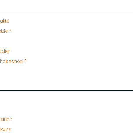
alité
able ?
ilier
abitation ?
tation
ieurs